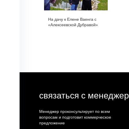
ечер
На дачу к Елене Ваенга с
 Help
«Алексеевской Дубравой»
связаться с менедже
Менеджер проконсультирует по всем
вопросам и подготовит коммерческое
предложение