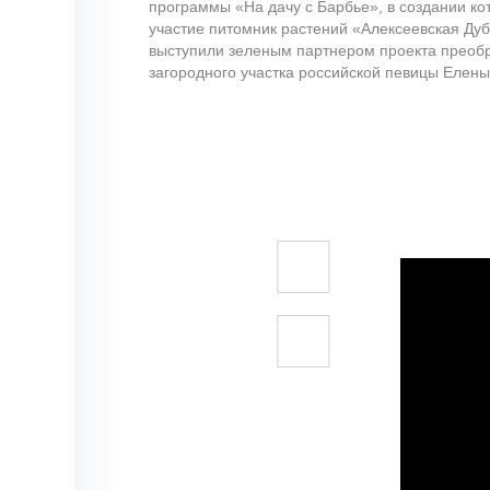
программы «На дачу с Барбье», в создании ко
участие питомник растений «Алексеевская Ду
выступили зеленым партнером проекта преоб
загородного участка российской певицы Елены