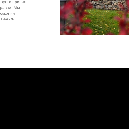
торого принял
брава». Мы
ражения
 Ваенги.