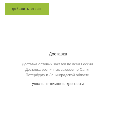
д
о
б
а
в
и
т
ь
о
т
з
ы
в
Доставка
Доставка оптовых заказов по всей России.
Доставка розничных заказов по Санкт-
Петербургу и Ленинградской области.
узнать стоимость доставки