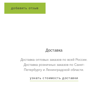
д
о
б
а
в
и
т
ь
о
т
з
ы
в
Доставка
Доставка оптовых заказов по всей России.
Доставка розничных заказов по Санкт-
Петербургу и Ленинградской области.
узнать стоимость доставки