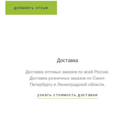
д
о
б
а
в
и
т
ь
о
т
з
ы
в
Доставка
Доставка оптовых заказов по всей России.
Доставка розничных заказов по Санкт-
Петербургу и Ленинградской области.
узнать стоимость доставки