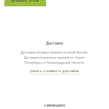
д
о
б
а
в
и
т
ь
о
т
з
ы
в
Доставка
Доставка оптовых заказов по всей России.
Доставка розничных заказов по Санкт-
Петербургу и Ленинградской области.
узнать стоимость доставки
самовывоз