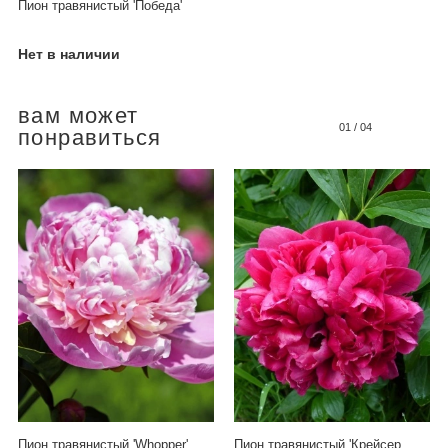
Пион травянистый 'Победа'
Нет в наличии
вам может
01
/
04
понравиться
Пион травянистый 'Whopper'
Пион травянистый 'Крейсер