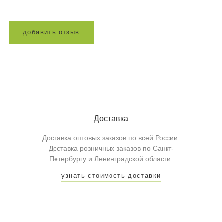
д
о
б
а
в
и
т
ь
о
т
з
ы
в
Доставка
Доставка оптовых заказов по всей России.
Доставка розничных заказов по Санкт-
Петербургу и Ленинградской области.
узнать стоимость доставки