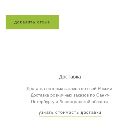
д
о
б
а
в
и
т
ь
о
т
з
ы
в
Доставка
Доставка оптовых заказов по всей России.
Доставка розничных заказов по Санкт-
Петербургу и Ленинградской области.
узнать стоимость доставки