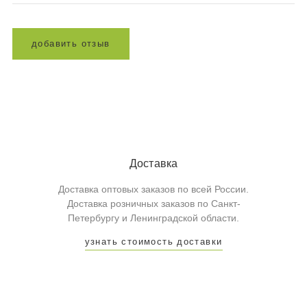
д
о
б
а
в
и
т
ь
о
т
з
ы
в
Доставка
Доставка оптовых заказов по всей России.
Доставка розничных заказов по Санкт-
Петербургу и Ленинградской области.
узнать стоимость доставки