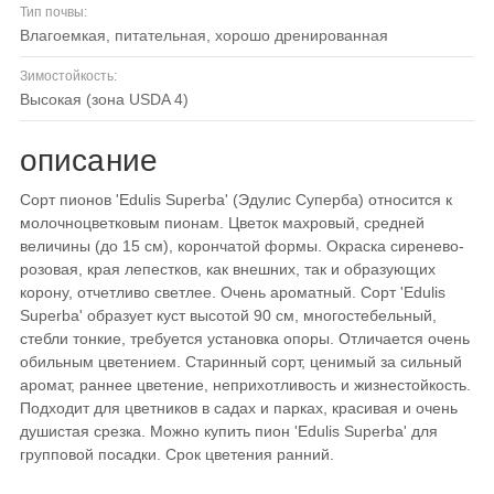
Тип почвы:
влагоемкая, питательная, хорошо дренированная
Зимостойкость:
высокая (зона USDA 4)
описание
Сорт пионов 'Edulis Superba' (Эдулис Суперба) относится к
молочноцветковым пионам. Цветок махровый, средней
величины (до 15 см), корончатой формы. Окраска сиренево-
розовая, края лепестков, как внешних, так и образующих
корону, отчетливо светлее. Очень ароматный. Сорт 'Edulis
Superba' образует куст высотой 90 см, многостебельный,
стебли тонкие, требуется установка опоры. Отличается очень
обильным цветением. Старинный сорт, ценимый за сильный
аромат, раннее цветение, неприхотливость и жизнестойкость.
Подходит для цветников в садах и парках, красивая и очень
душистая срезка. Можно купить пион 'Edulis Superba' для
групповой посадки. Срок цветения ранний.