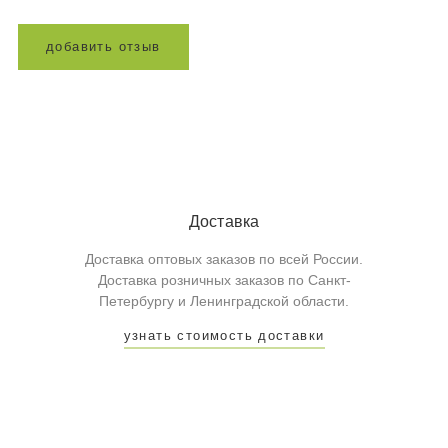
д
о
б
а
в
и
т
ь
о
т
з
ы
в
Доставка
Доставка оптовых заказов по всей России.
Доставка розничных заказов по Санкт-
Петербургу и Ленинградской области.
узнать стоимость доставки