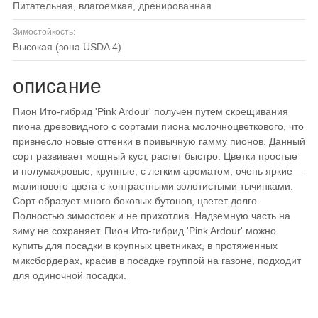
питательная, влагоемкая, дренированная
Зимостойкость:
высокая (зона USDA 4)
описание
Пион Ито-гибрид 'Pink Ardour' получен путем скрещивания
пиона древовидного с сортами пиона молочноцветкового, что
привнесло новые оттенки в привычную гамму пионов. Данный
сорт развивает мощный куст, растет быстро. Цветки простые
и полумахровые, крупные, с легким ароматом, очень яркие —
малинового цвета с контрастными золотистыми тычинками.
Сорт образует много боковых бутонов, цветет долго.
Полностью зимостоек и не прихотлив. Надземную часть на
зиму не сохраняет. Пион Ито-гибрид 'Pink Ardour' можно
купить для посадки в крупных цветниках, в протяженных
миксбордерах, красив в посадке группой на газоне, подходит
для одиночной посадки.