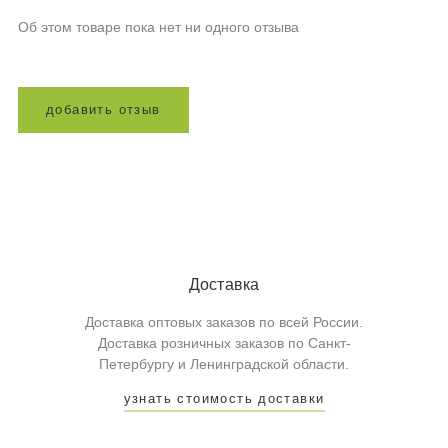
Об этом товаре пока нет ни одного отзыва
д
о
б
а
в
и
т
ь
о
т
з
ы
в
Доставка
Доставка оптовых заказов по всей России.
Доставка розничных заказов по Санкт-
Петербургу и Ленинградской области.
узнать стоимость доставки