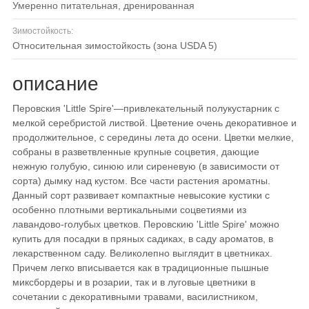
умеренно питательная, дренированная
Зимостойкость:
относительная зимостойкость (зона USDA 5)
описание
Перовския 'Little Spire'—привлекательный полукустарник с
мелкой серебристой листвой. Цветение очень декоративное и
продолжительное, с середины лета до осени. Цветки мелкие,
собраны в разветвленные крупные соцветия, дающие
нежную голубую, синюю или сиреневую (в зависимости от
сорта) дымку над кустом. Все части растения ароматны.
Данный сорт развивает компактные невысокие кустики с
особенно плотными вертикальными соцветиями из
лавандово-голубых цветков. Перовскию 'Little Spire' можно
купить для посадки в пряных садиках, в саду ароматов, в
лекарственном саду. Великолепно выглядит в цветниках.
Причем легко вписывается как в традиционные пышные
миксбордеры и в розарии, так и в луговые цветники в
сочетании с декоративными травами, василистником,