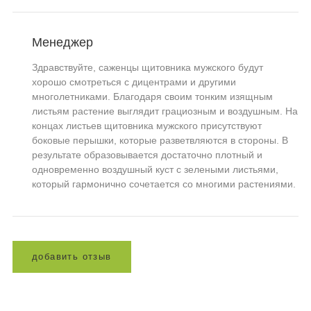
Менеджер
Здравствуйте, саженцы щитовника мужского будут
хорошо смотреться с дицентрами и другими
многолетниками. Благодаря своим тонким изящным
листьям растение выглядит грациозным и воздушным. На
концах листьев щитовника мужского присутствуют
боковые перышки, которые разветвляются в стороны. В
результате образовывается достаточно плотный и
одновременно воздушный куст с зелеными листьями,
который гармонично сочетается со многими растениями.
д
о
б
а
в
и
т
ь
о
т
з
ы
в