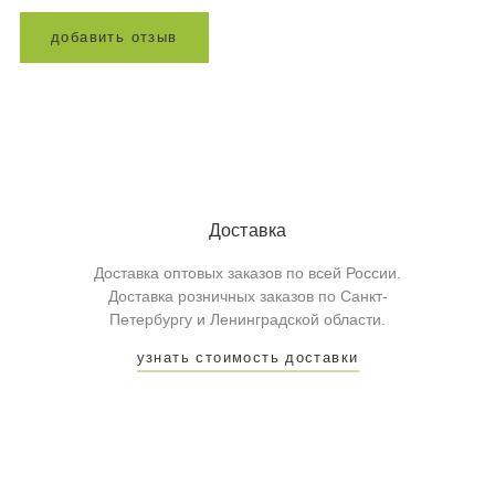
д
о
б
а
в
и
т
ь
о
т
з
ы
в
Доставка
Доставка оптовых заказов по всей России.
Доставка розничных заказов по Санкт-
Петербургу и Ленинградской области.
узнать стоимость доставки