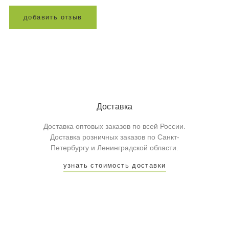
д
о
б
а
в
и
т
ь
о
т
з
ы
в
Доставка
Доставка оптовых заказов по всей России.
Доставка розничных заказов по Санкт-
Петербургу и Ленинградской области.
узнать стоимость доставки