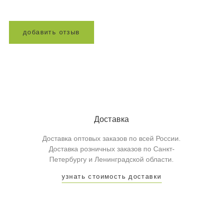
д
о
б
а
в
и
т
ь
о
т
з
ы
в
Доставка
Доставка оптовых заказов по всей России.
Доставка розничных заказов по Санкт-
Петербургу и Ленинградской области.
узнать стоимость доставки