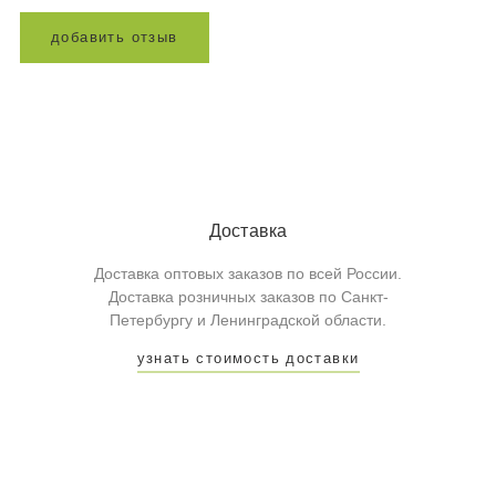
д
о
б
а
в
и
т
ь
о
т
з
ы
в
Доставка
Доставка оптовых заказов по всей России.
Доставка розничных заказов по Санкт-
Петербургу и Ленинградской области.
узнать стоимость доставки