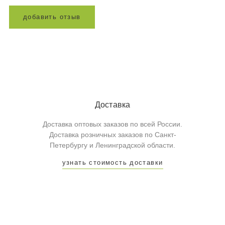
д
о
б
а
в
и
т
ь
о
т
з
ы
в
Доставка
Доставка оптовых заказов по всей России.
Доставка розничных заказов по Санкт-
Петербургу и Ленинградской области.
узнать стоимость доставки