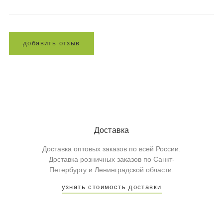
д
о
б
а
в
и
т
ь
о
т
з
ы
в
Доставка
Доставка оптовых заказов по всей России.
Доставка розничных заказов по Санкт-
Петербургу и Ленинградской области.
узнать стоимость доставки