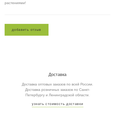
растениями!
д
о
б
а
в
и
т
ь
о
т
з
ы
в
Доставка
Доставка оптовых заказов по всей России.
Доставка розничных заказов по Санкт-
Петербургу и Ленинградской области.
узнать стоимость доставки