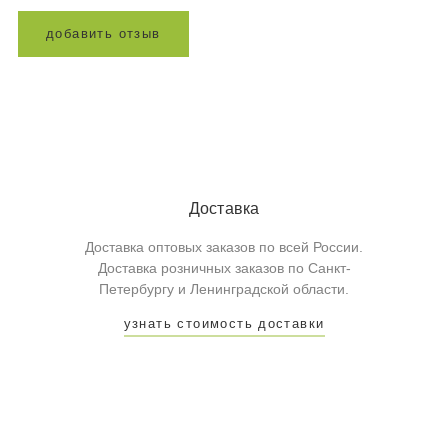
д
о
б
а
в
и
т
ь
о
т
з
ы
в
Доставка
Доставка оптовых заказов по всей России.
Доставка розничных заказов по Санкт-
Петербургу и Ленинградской области.
узнать стоимость доставки