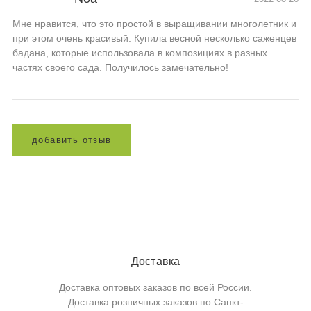
Мне нравится, что это простой в выращивании многолетник и
при этом очень красивый. Купила весной несколько саженцев
бадана, которые использовала в композициях в разных
частях своего сада. Получилось замечательно!
д
о
б
а
в
и
т
ь
о
т
з
ы
в
Доставка
Доставка оптовых заказов по всей России.
Доставка розничных заказов по Санкт-