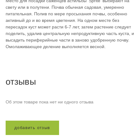
Место для посадки саженцев астильбы 'Sprite' выбирают на
свету или в полутени. Почва обычная садовая, умеренно
питательная. Полив по мере просыхания почвы, особенно
активный до и во время цветения. На одном месте без
пересадок куст может расти 6-7 лет, затем растение следует
поделить, удалив центральную непродуктивную часть куста, и
высадить периферийные части в заново удобренную почву.
Омолаживающее деление выполняется весной.
отзывы
Об этом товаре пока нет ни одного отзыва
д
о
б
а
в
и
т
ь
о
т
з
ы
в