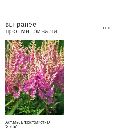
вы ранее
01
/
01
просматривали
Астильба простолистная
'Sprite'