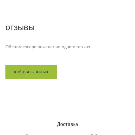
отзывы
Об этом товаре пока нет ни одного отзыва
д
о
б
а
в
и
т
ь
о
т
з
ы
в
Доставка