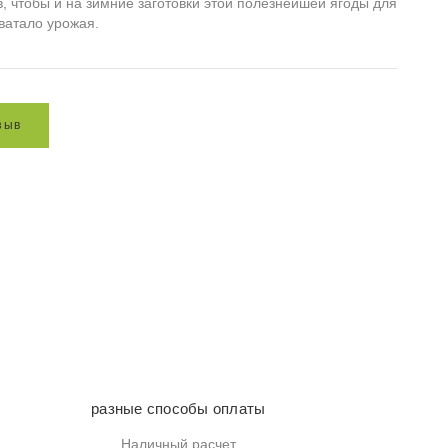
в, чтобы и на зимние заготовки этой полезнейшей ягоды для
ватало урожая.
з
ы
в
разные способы оплаты
Наличный расчет