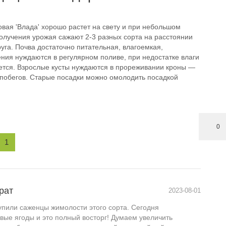
вая 'Влада' хорошо растет на свету и при небольшом
получения урожая сажают 2-3 разных сорта на расстоянии
друга. Почва достаточно питательная, влагоемкая,
ния нуждаются в регулярном поливе, при недостатке влаги
ается. Взрослые кусты нуждаются в прореживании кроны —
 побегов. Старые посадки можно омолодить посадкой
.
0
1
рат
2023-08-01
упили саженцы жимолости этого сорта. Сегодня
вые ягоды и это полный восторг! Думаем увеличить