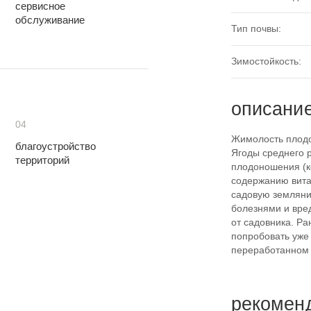
сервисное
обслуживание
Тип почвы:
Зимостойкость:
описани
04
Жимолость плодов
благоустройство
Ягоды среднего 
территорий
плодоношения (к
содержанию вита
садовую земляни
болезнями и вред
от садовника. Р
попробовать уже 
переработанном 
рекомен