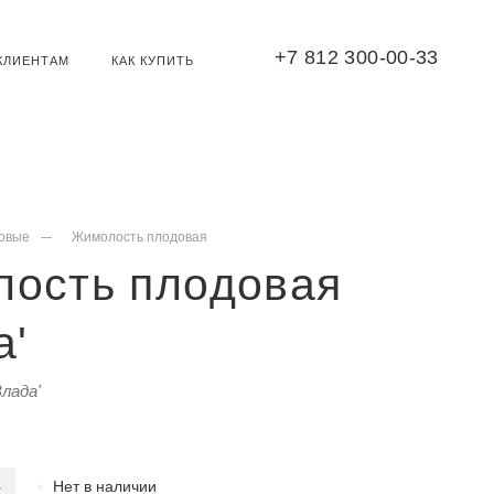
+7 812 300-00-33
КЛИЕНТАМ
КАК КУПИТЬ
овые
Жимолость плодовая
лость плодовая
а'
Влада'
Нет в наличии