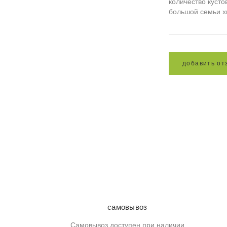
количество кусто
большой семьи х
д
о
б
а
в
и
т
ь
о
т
самовывоз
Самовывоз доступен при наличии