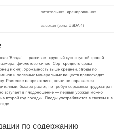
питательная, дренированная
высокая (зона USDA 4)
е
ая 'Влада' — развивает крупный куст с густой кроной.
размера, фиолетово-синие. Сорт среднего срока
онец июня). Урожайность выше средней. Ягоды по
минов и полезных минеральных веществ превосходят
ку. Растение неприхотливо, почти не поражается
ителями, быстро растет, не требуя серьезных трудозатрат
ано вступает в плодоношение — первый урожай можно
на второй год посадки. Плоды употребляются в свежем и в
виде.
дации по содержанию