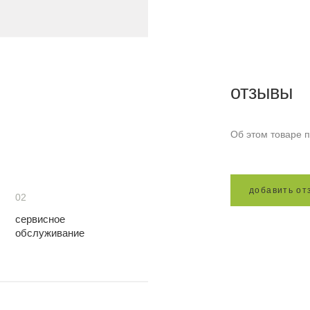
отзывы
Об этом товаре п
д
о
б
а
в
и
т
ь
о
т
02
сервисное
обслуживание