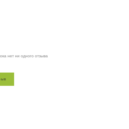
ока нет ни одного отзыва
з
ы
в