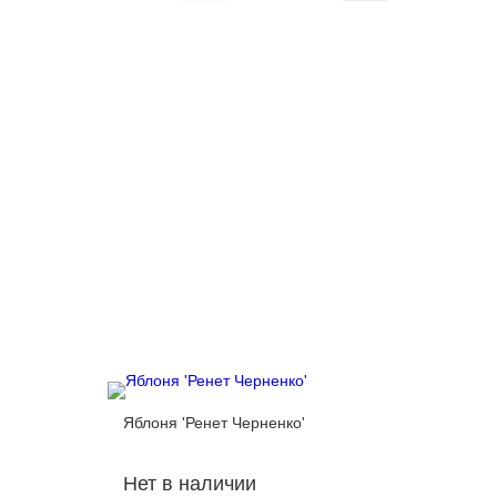
Яблоня 'Ренет Черненко'
Яблоня 
Нет в наличии
Нет в 