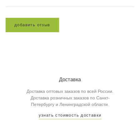
д
о
б
а
в
и
т
ь
о
т
з
ы
в
Доставка
Доставка оптовых заказов по всей России.
Доставка розничных заказов по Санкт-
Петербургу и Ленинградской области.
узнать стоимость доставки