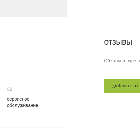
отзывы
Об этом товаре п
д
о
б
а
в
и
т
ь
о
т
02
сервисное
обслуживание