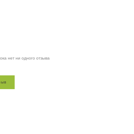
ока нет ни одного отзыва
з
ы
в