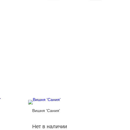
'
Вишня 'Сания'
Вишня '
Нет в наличии
Нет в 