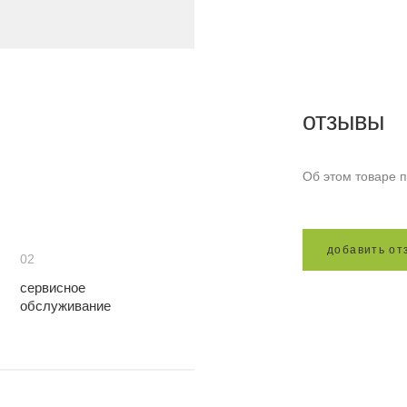
отзывы
Об этом товаре п
д
о
б
а
в
и
т
ь
о
т
02
сервисное
обслуживание