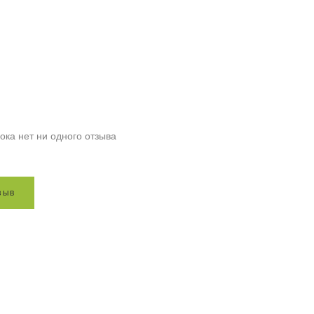
ока нет ни одного отзыва
з
ы
в