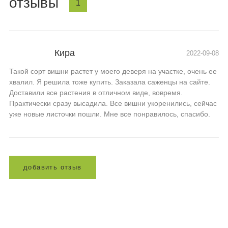
отзывы
1
Кира
2022-09-08
Такой сорт вишни растет у моего деверя на участке, очень ее
хвалил. Я решила тоже купить. Заказала саженцы на сайте.
Доставили все растения в отличном виде, вовремя.
Практически сразу высадила. Все вишни укоренились, сейчас
уже новые листочки пошли. Мне все понравилось, спасибо.
д
о
б
а
в
и
т
ь
о
т
з
ы
в