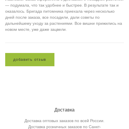
— подумала, что так удобнее и быстрее. В результате так и
оказалось. Бригада питомника приехала через несколько
дней после заказа, все посадили, дали советы по
дальнейшему уходу за растениями. Все вишни прижились на
новом месте, уже даже зацвели.
д
о
б
а
в
и
т
ь
о
т
з
ы
в
Доставка
Доставка оптовых заказов по всей России.
Доставка розничных заказов по Санкт-