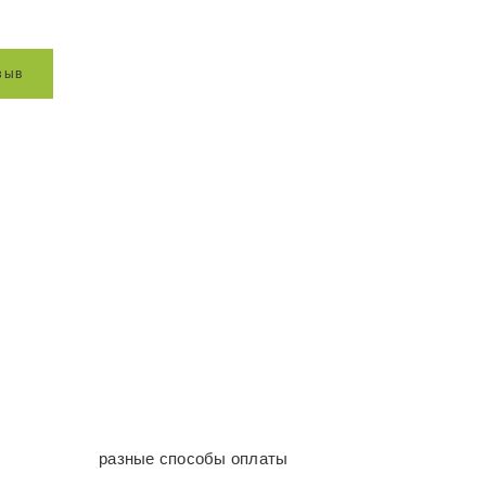
з
ы
в
разные способы оплаты