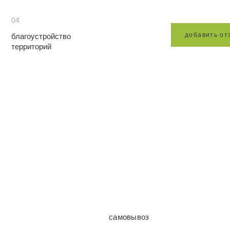
04
д
о
б
а
в
и
т
ь
о
т
благоустройство
территорий
самовывоз