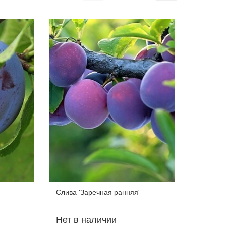
Слива 'Заречная ранняя'
Слива 'К
Нет в наличии
Нет в 