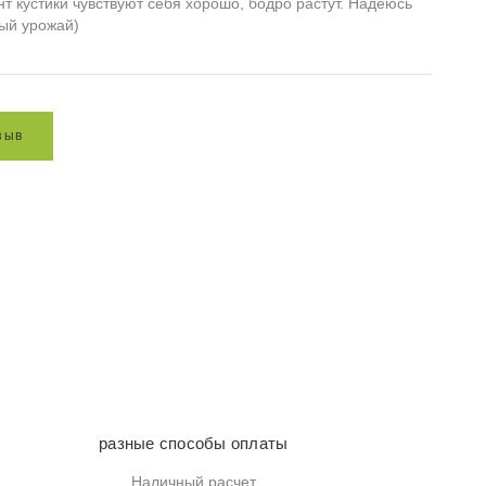
 кустики чувствуют себя хорошо, бодро растут. Надеюсь
вый урожай)
з
ы
в
разные способы оплаты
Наличный расчет