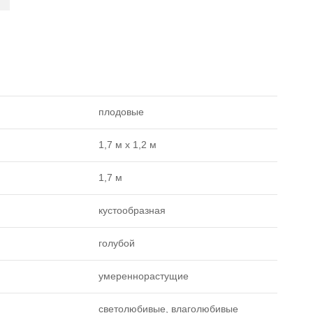
плодовые
1,7 м х 1,2 м
1,7 м
кустообразная
голубой
умереннорастущие
светолюбивые, влаголюбивые