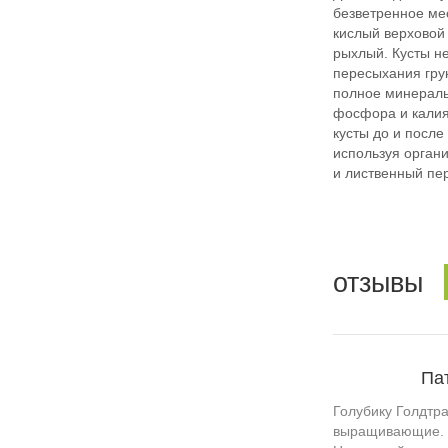
безветренное ме
кислый верховой 
рыхлый. Кусты н
пересыхания грун
полное минераль
фосфора и калия
кусты до и после
используя орган
и лиственный пе
отзывы
Па
Голубику Голдтра
выращивающие. К