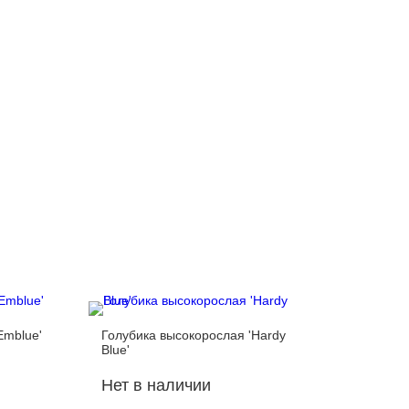
Emblue'
Голубика высокорослая 'Hardy
Голубик
Blue'
Нет в наличии
Нет в 