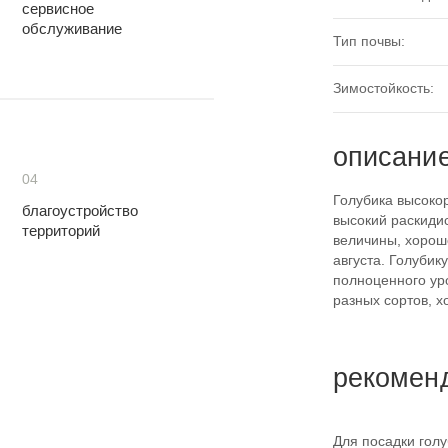
сервисное
обслуживание
Тип почвы:
Зимостойкость:
описани
04
Голубика высокор
благоустройство
высокий раскидис
территорий
величины, хорош
августа. Голубик
полноценного уро
разных сортов, х
рекомен
Для посадки голу