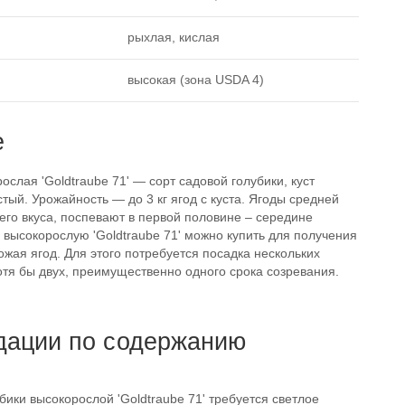
рыхлая, кислая
высокая (зона USDA 4)
е
ослая 'Goldtraube 71' — сорт садовой голубики, куст
тый. Урожайность — до 3 кг ягод с куста. Ягоды средней
его вкуса, поспевают в первой половине – середине
у высокорослую 'Goldtraube 71' можно купить для получения
жая ягод. Для этого потребуется посадка нескольких
отя бы двух, преимущественно одного срока созревания.
дации по содержанию
бики высокорослой 'Goldtraube 71' требуется светлое