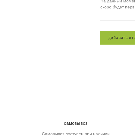
На данный момент
скоро будет пер
д
о
б
а
в
и
т
ь
о
т
самовывоз
Самовывоз доступен при наличии