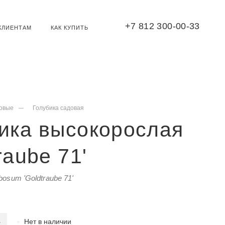
+7 812 300-00-33
КЛИЕНТАМ
КАК КУПИТЬ
овые
Голубика садовая
ика высокорослая
traube 71'
osum 'Goldtraube 71'
Нет в наличии