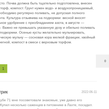
сто. Почва должна быть тщательно подготовлена, внесен
торф, компост. Грунт нужен водо- и воздухопроницаемый,
еобходимо регулярно поливать, не допуская полного
та. Культура отзывчива на подкормки: весной вносят
ное удобрение с преобладанием азота, в августе —
. Важно не превышать указанную дозу и обильно поливать
 подкормки. Осенью кусты желательно мульчировать,
ическую мульчу — сосновая кора мелкой фракции, хвойный
регной, компост в смеси с верховым торфом.
0
1
трик
2022-06-11
убе 71 мне посоветовали знакомые, уже давно его
упил несколько саженцев в питомнике в Лахте, посадил.