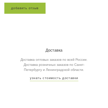
д
о
б
а
в
и
т
ь
о
т
з
ы
в
Доставка
Доставка оптовых заказов по всей России.
Доставка розничных заказов по Санкт-
Петербургу и Ленинградской области.
узнать стоимость доставки