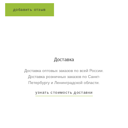
д
о
б
а
в
и
т
ь
о
т
з
ы
в
Доставка
Доставка оптовых заказов по всей России.
Доставка розничных заказов по Санкт-
Петербургу и Ленинградской области.
узнать стоимость доставки