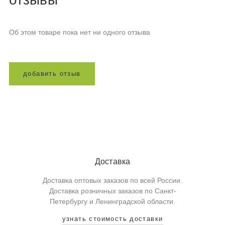
Об этом товаре пока нет ни одного отзыва
д
о
б
а
в
и
т
ь
о
т
з
ы
в
Доставка
Доставка оптовых заказов по всей России.
Доставка розничных заказов по Санкт-
Петербургу и Ленинградской области.
узнать стоимость доставки