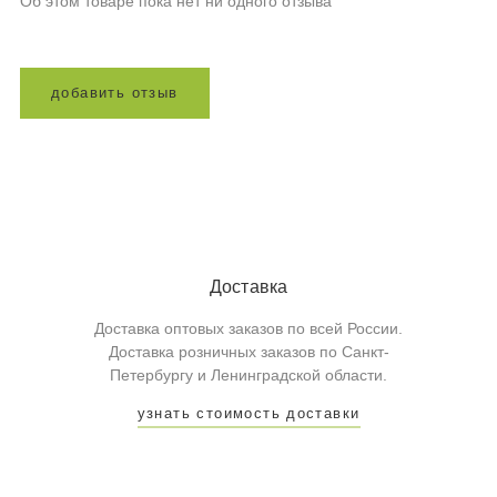
Об этом товаре пока нет ни одного отзыва
д
о
б
а
в
и
т
ь
о
т
з
ы
в
Доставка
Доставка оптовых заказов по всей России.
Доставка розничных заказов по Санкт-
Петербургу и Ленинградской области.
узнать стоимость доставки