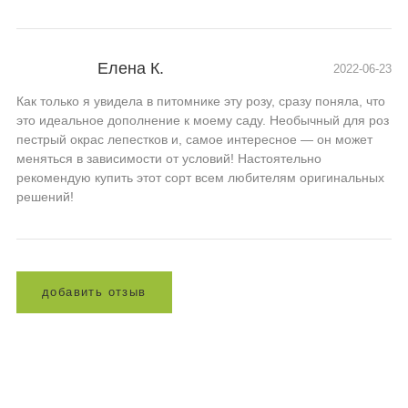
Елена К.
2022-06-23
Как только я увидела в питомнике эту розу, сразу поняла, что
это идеальное дополнение к моему саду. Необычный для роз
пестрый окрас лепестков и, самое интересное — он может
меняться в зависимости от условий! Настоятельно
рекомендую купить этот сорт всем любителям оригинальных
решений!
д
о
б
а
в
и
т
ь
о
т
з
ы
в