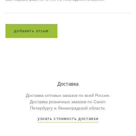
д
о
б
а
в
и
т
ь
о
т
з
ы
в
Доставка
Доставка оптовых заказов по всей России.
Доставка розничных заказов по Санкт-
Петербургу и Ленинградской области.
узнать стоимость доставки