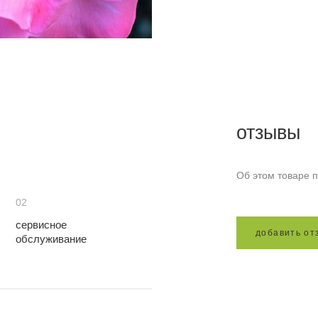
отзывы
Об этом товаре п
02
сервисное
д
о
б
а
в
и
т
ь
о
т
обслуживание