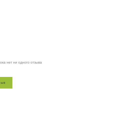
ока нет ни одного отзыва
з
ы
в