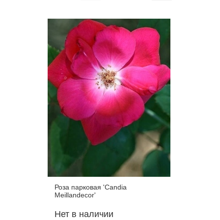
Роза парковая 'Candia
Роза пар
Meillandecor'
Holland'
Нет в наличии
Нет в 