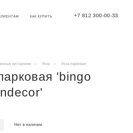
+7 812 300-00-33
КЛИЕНТАМ
КАК КУПИТЬ
венные кустарники
Роза
Роза парковая
парковая 'bingo
andecor'
Нет в наличии