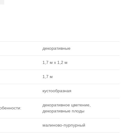
декоративные
1,7 м х 1,2 м
1,7 м
кустообразная
декоративное цветение,
обенности:
декоративные плоды
малиново-пурпурный