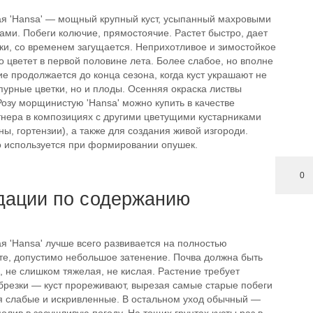
я 'Hansa' — мощный крупный куст, усыпанный махровыми
ами. Побеги колючие, прямостоячие. Растет быстро, дает
ки, со временем загущается. Неприхотливое и зимостойкое
о цветет в первой половине лета. Более слабое, но вполне
е продолжается до конца сезона, когда куст украшают не
пурные цветки, но и плоды. Осенняя окраска листвы
озу морщинистую 'Hansa' можно купить в качестве
тнера в композициях с другими цветущими кустарниками
ны, гортензии), а также для создания живой изгороди.
о используется при формировании опушек.
0
дации по содержанию
я 'Hansa' лучше всего развивается на полностью
е, допустимо небольшое затенение. Почва должна быть
 не слишком тяжелая, не кислая. Растение требует
брезки — куст прореживают, вырезая самые старые побеги
яя слабые и искривленные. В остальном уход обычный —