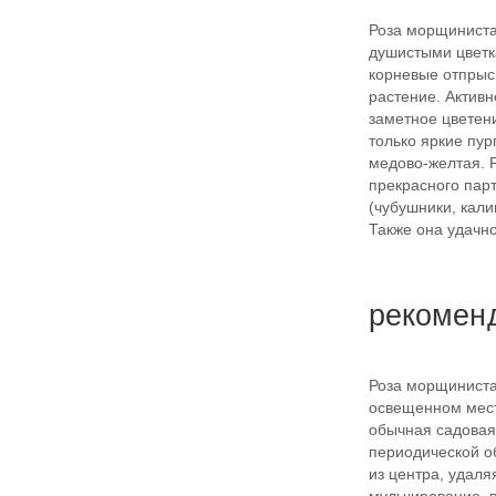
Роза морщиниста
душистыми цветк
корневые отпрыс
растение. Активн
заметное цветени
только яркие пур
медово-желтая. Р
прекрасного пар
(чубушники, кали
Также она удачн
рекомен
Роза морщиниста
освещенном мест
обычная садовая,
периодической о
из центра, удал