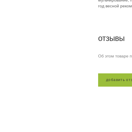
мульчирование, п
год весной реко
отзывы
Об этом товаре п
д
о
б
а
в
и
т
ь
о
т