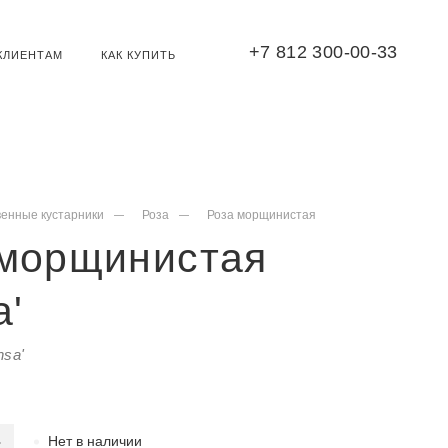
+7 812 300-00-33
КЛИЕНТАМ
КАК КУПИТЬ
венные кустарники
Роза
Роза морщинистая
 морщинистая
a'
nsa'
Нет в наличии