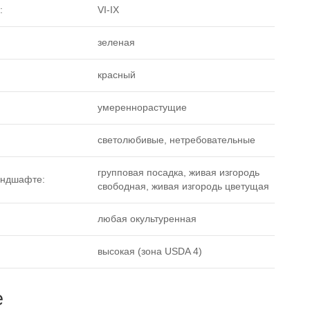
:
VI-IX
зеленая
красный
умереннорастущие
светолюбивые, нетребовательные
групповая посадка, живая изгородь
андшафте:
свободная, живая изгородь цветущая
любая окультуренная
высокая (зона USDA 4)
е