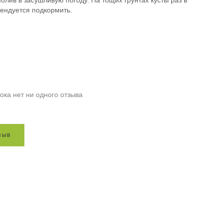
олив в засушливую погоду. На тощих грунтах кусты раз в
мендуется подкормить.
ока нет ни одного отзыва
з
ы
в