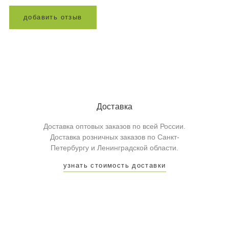
д
о
б
а
в
и
т
ь
о
т
з
ы
в
Доставка
Доставка оптовых заказов по всей России.
Доставка розничных заказов по Санкт-
Петербургу и Ленинградской области.
узнать стоимость доставки