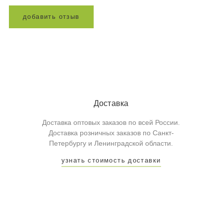
д
о
б
а
в
и
т
ь
о
т
з
ы
в
Доставка
Доставка оптовых заказов по всей России.
Доставка розничных заказов по Санкт-
Петербургу и Ленинградской области.
узнать стоимость доставки