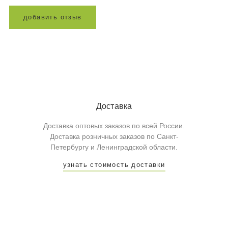
д
о
б
а
в
и
т
ь
о
т
з
ы
в
Доставка
Доставка оптовых заказов по всей России.
Доставка розничных заказов по Санкт-
Петербургу и Ленинградской области.
узнать стоимость доставки