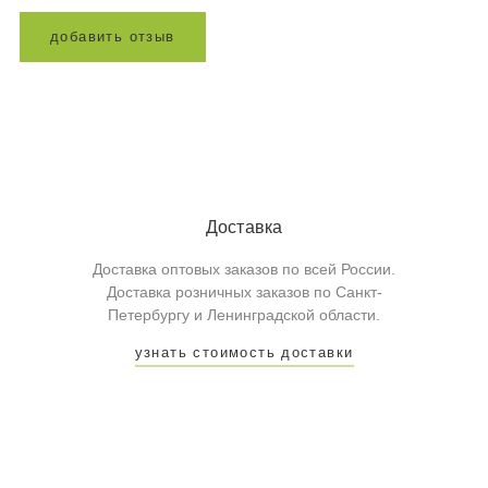
д
о
б
а
в
и
т
ь
о
т
з
ы
в
Доставка
Доставка оптовых заказов по всей России.
Доставка розничных заказов по Санкт-
Петербургу и Ленинградской области.
узнать стоимость доставки