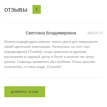
отзывы
1
Светлана Владимировна
2022-07-13
Искала рододендрон именно такого цвета для завершения
своей цветочной композиции. Наткнулась на этот сорт
рододендрона (Tromba), когда приехала за другими
растениями в садовый центр в Лахте и конечно же сразу
купила. Саженцы прижились без проблем. Очень красиво
получилось, я очень рада. Спасибо!
д
о
б
а
в
и
т
ь
о
т
з
ы
в