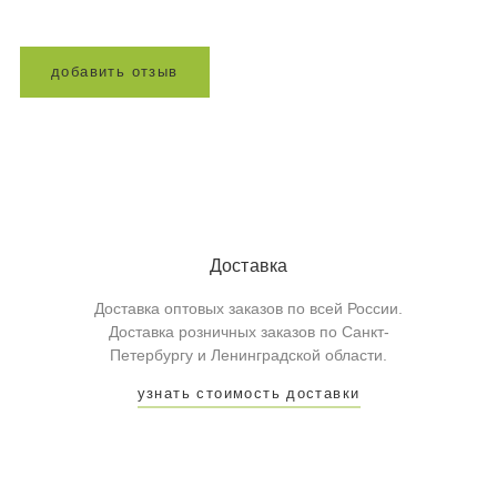
д
о
б
а
в
и
т
ь
о
т
з
ы
в
Доставка
Доставка оптовых заказов по всей России.
Доставка розничных заказов по Санкт-
Петербургу и Ленинградской области.
узнать стоимость доставки