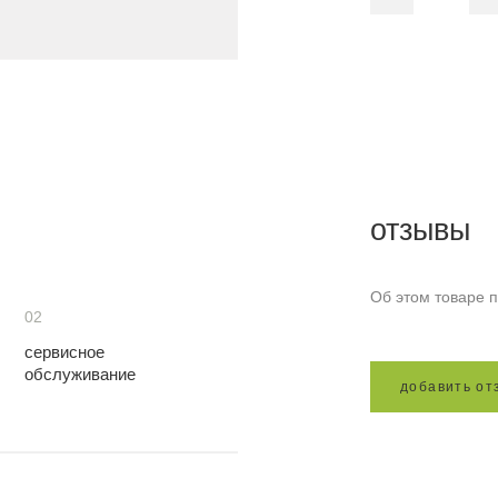
отзывы
Об этом товаре п
02
сервисное
обслуживание
д
о
б
а
в
и
т
ь
о
т