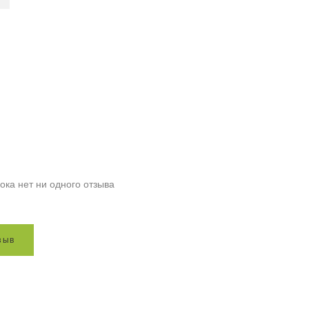
ока нет ни одного отзыва
з
ы
в