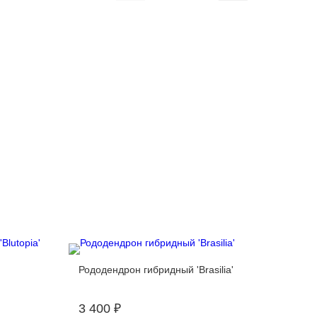
Рододендрон гибридный 'Brasilia'
Рододен
3 400 ₽
Нет в 