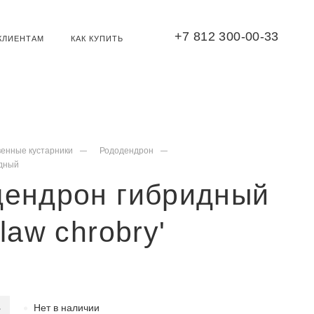
+7 812 300-00-33
КЛИЕНТАМ
КАК КУПИТЬ
венные кустарники
Рододендрон
дный
дендрон гибридный
slaw chrobry'
Нет в наличии