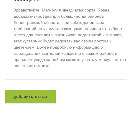
Здравствуйте. Магнолия звездчатая сорта 'Rosea'
акклиматизирована для большинства районов
Ленинградской области. При соблюдении всех
требований по уходу за саженцами, начиная от выбора
места для посадки и заканчивая подготовкой к зимовке,
этот кустарник будет радовать вас своим ростом и
цветением. Более подробную информацию о
выращивании магнолии конкретно в вашем районе и
правилам ухода за ней вы можете узнать у консультантов
нашего питомника.
д
о
б
а
в
и
т
ь
о
т
з
ы
в