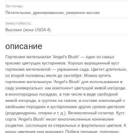
Тип почвы:
питательная, дренированная, умеренно кислая
Зимостойкость:
высокая (зона USDA 4)
описание
Гортензия метельчатая 'Angel's Blush' — один из самых
красиво цветущих кустарников. Хорошо выращенный куст
гортензии метельчатой — украшение сада. Цветет длительно,
со второй половины июля до сентября. Можно купить
гортензию метельчатую 'Angel's Blush' для использования в
саду универсально: как компонент цветущей живой изгороди,
в монопородных посадках, в том числе в виде свободной
живой изгороди, в группах на газоне, в составе композиций с
хвойными породами и кустарниками других сроков цветения
(рододендроны, спиреи и т. д.). Великолепный солитер. Куст
сорта 'Angel's Blush' несет многочисленные конические
соцветия, состоящие из стерильных и фертильных цветков. К
концу цветения они краснеют. Побеги прочные, пурпурно-