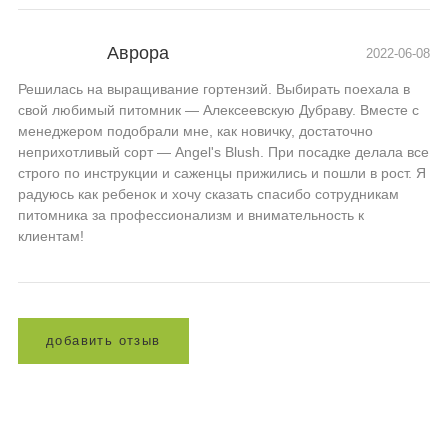
Аврора
2022-06-08
Решилась на выращивание гортензий. Выбирать поехала в
свой любимый питомник — Алексеевскую Дубраву. Вместе с
менеджером подобрали мне, как новичку, достаточно
неприхотливый сорт — Angel's Blush. При посадке делала все
строго по инструкции и саженцы прижились и пошли в рост. Я
радуюсь как ребенок и хочу сказать спасибо сотрудникам
питомника за профессионализм и внимательность к
клиентам!
д
о
б
а
в
и
т
ь
о
т
з
ы
в