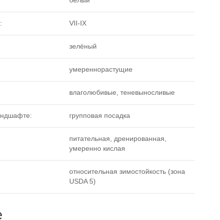
белый
:
VII-IX
зелёный
умереннорастущие
влаголюбивые, теневыносливые
андшафте:
групповая посадка
питательная, дренированная,
умеренно кислая
относительная зимостойкость (зона
USDA 5)
е