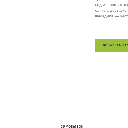
сад и я воплотил
сайте с доставко
высадила — раст
д
о
б
а
в
и
т
ь
о
т
самовывоз