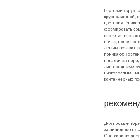
Гортензия крупно
крупнолистной, 
цветения. Уникал
формировать соцв
соцветие венчает
почек, появляютс
легким розоваты
поникают. Гортен
посадки на перед
листопадными аз
низкорослыми мн
контейнерных по
рекомен
Для посадки горт
защищенное от с
Она хорошо расте