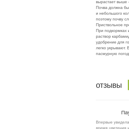
вырастает выше 
Почва должна бы
и небольшого кол
поэтому почву сл
Приствольное пр
При подкормках 
раствор карбамид
удобрение для г
легко укрывают.
пасмурную погод
отзывы
Па
Впервые увидела 
время цветения и