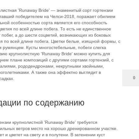
листная 'Runaway Bride' — знаменитый сорт гортензии
ставший победителем на Челси-2018, поражает обилием
ьной особенностью сорта является его способность
етия по всей длине побега. То есть не единственное
 побег, а до шести соцветий, возникающих из боковых
я по всей длине побега. Цветки белые, изящной формы, с
м румянцем. Кусты многостебельные, побеги слегка
зию крупнолистную 'Runaway Bride' можно купить для
нем плане композиций с другими сортами гортензий, с
алиями, рододендронами, некрупными хвойными,
оголетниками. А также она эффектно выглядит в
0
садках.
дации по содержанию
ензии крупнолистной 'Runaway Bride' требуется
ильных ветров место на хорошо дренированном участке.
т и цветет на свету и в полутени. В затенении куст