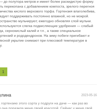
— до полутора метров и имеет более раскидистую форму.
ть перекопана с добавлением компоста, зрелого перегноя
ичества кислого верхового торфа. Гортензия влаголюбива,
едует поддерживать постоянно влажной, но не мокрой.
остранство мульчируют, ежегодно обновляя слой мульчи.
используются слегка подкисляющие удобрения — слабый
а, сернокислый калий и т.п., а также специальное
ортензий и рододендронов. На зиму побеги пригибают и
 Весной укрытие снимают при плюсовой температуре в
у.
1
улина
2023-05-16
гортензию этого сорта у подруги на даче — как раз во
 она поразила меня своей красотой. Сейчас у меня свой