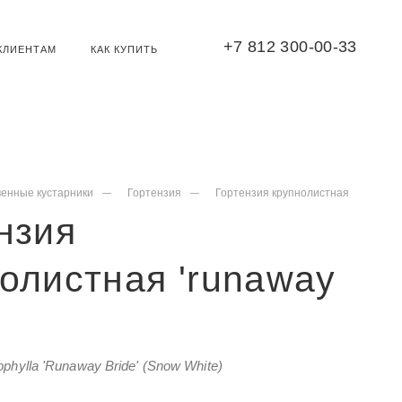
+7 812 300-00-33
КЛИЕНТАМ
КАК КУПИТЬ
венные кустарники
Гортензия
Гортензия крупнолистная
нзия
олистная 'runaway
phylla 'Runaway Bride' (Snow White)