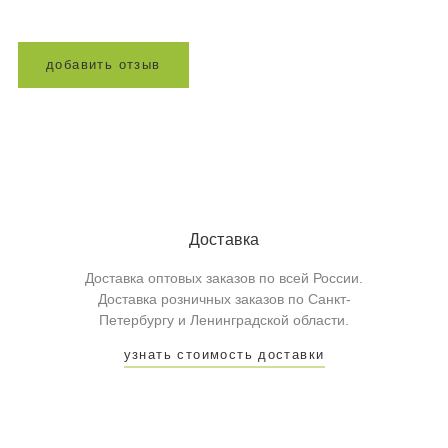
д
о
б
а
в
и
т
ь
о
т
з
ы
в
Доставка
Доставка оптовых заказов по всей России.
Доставка розничных заказов по Санкт-
Петербургу и Ленинградской области.
узнать стоимость доставки